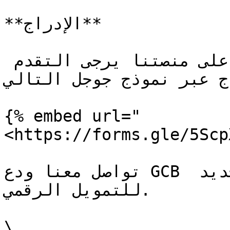
**الإدراج**

إذا كنت ترغب في إدراج عملتك على منصتنا يرجى التقدم 
اج عبر نموذج جوجل التالي
{% embed url="
<https://forms.gle/5Scp
تواصل معنا ودع GCB يكون شريكك في خوض العصر الجديد 
للتمويل الرقمي.

\
