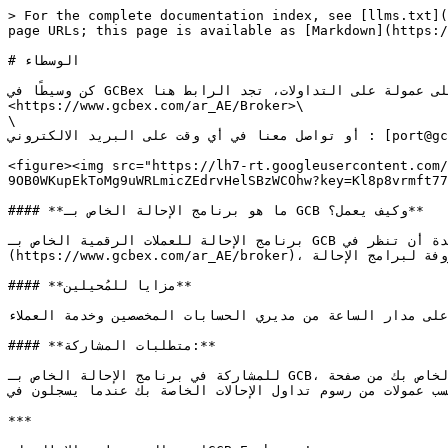
> For the complete documentation index, see [llms.txt](
page URLs; this page is available as [Markdown](https:/
# الوسطاء

كن وسيطًا في GCBex واحصل على عمولة على التداولات، تجد الرابط هنا:\

<https://www.gcbex.com/ar_AE/Broker>\

\

أو تواصل معنا في أي وقت على البريد الالكتروني : [port@gcbex.com](mailto:support@gcbex.com)

<figure><img src="https://lh7-rt.googleusercontent.com/
9OB0WKupEkToMg9uWRLmicZEdrvHelSBzWCOhw?key=Kl8p8vrmft77
#### **ما هو برنامج الإحالة الخاص بـ GCB وكيف يعمل؟**

برنامج الإحالة للعملات الرقمية الخاص بـ GCB ناضجًا أو متاحًا للجمهور. الشراكة، قم بزيارة موقعهم الرسمي. نوصي بشدة أن تنظر في [https://www.gcbex.com/ar\_AE/Broker]
(https://www.gcbex.com/ar_AE/broker)، وهي منصة ناضجة وموثوقة ومعروفة لبرامج الإحالة.

#### **مزايا للمُحيلين**

على مدار الساعة من مديري الحسابات المخصصين وخدمة العملاء.
#### **متطلبات المشاركة:**

للمشاركة في برنامج الإحالة الخاص بـ GCB، ابدأ بالحصول على رابط الإحالة الخاص بك من صفحة "More Broker". بعد ذلك، قم بمشاركة هذه الروابط مع شبكتك عبر وسائل التواصل 
تداول الإحالات الخاصة بك عندما يسجلون في GCB ويتداولون باستخدام رابطك أو رمزك، مع تسويات يومية.
***
