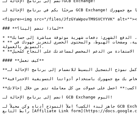
انضم إلى برنامج الإحالة لـGCB Exchange!

مرحبًا بكم في برنامج الإحالة لـ GCB Exchange! شارك معنا واربح من خلال مشاركة مزايا منصتنا مع جمهورك.

<figure><img src="/files/JfzGYaWpovTM9SVCYYVK" alt=""><
### **لماذا تنضم إلينا؟**

* **معدلات عمولات عالية**: اكسب ما يصل إلى 30% عمولة على كل معاملة تتم من خلال إحالاتك. الدفع الشهري: دفعات شهرية موثوقة مباشرة إلى حسابك.

* **العروض الحصرية:** الوصول إلى العروض والمكافآت الخاصة المصممة خصيصًا لمُحيلينا. دعم التسويق: استلم اللافتات الاحترافية، وصفحات الهبوط، والمحتوى الحصري لتعزيز جهودك في 
التسويق بالعمولة.

* **التتبع في الوقت الفعلي:** رصد إحالاتك وعمولاتك في الوقت الفعلي باستخدام نظام التتبع المتقدم لدينا. الدعم المخصص: الاستفادة من الدعم المخصص لمساعدتك على النجاح كمُحيل.

#### **كيف تعمل**

**سجل:** أكمل نموذج التسجيل البسيط للانضمام إلى برنامج الإحالة لـ GCB Exchange.

**روج:** شارك رابط الإحالة الفريد الخاص بك مع جمهورك باستخدام أدواتنا التسويقية الاحترافية.

**اكسب:** احصل على عمولات من كل معاملة تتم من خلال إحالاتك.

انضم إلى برنامج الإحالة لـ GCB Exchange اليوم!

جاهز لبدء الكسب؟ املأ النموذج أدناه وكن محيلاً لـ GCB Exchange اليوم!\
