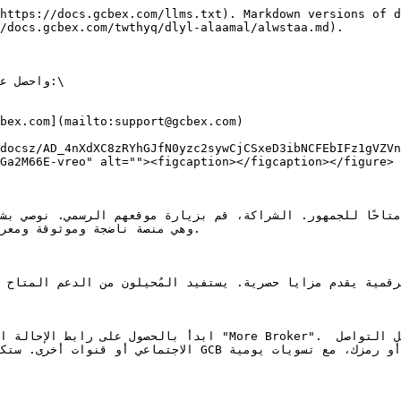
https://docs.gcbex.com/llms.txt). Markdown versions of d
/docs.gcbex.com/twthyq/dlyl-alaamal/alwstaa.md).

docsz/AD_4nXdXC8zRYhGJfN0yzc2sywCjCSxeD3ibNCFEbIFz1gVZVn
Ga2M66E-vreo" alt=""><figcaption></figcaption></figure>

الرقمية يقدم مزايا حصرية. يستفيد المُحيلون من الدعم المتاح 
الاجتماعي أو قنوات أخرى. ستكسب عمولات من رسوم 
